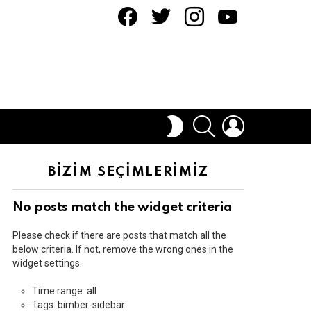
facebook
twitter
instagram
youtube
ARAMA
OTURUM
DIŞ
AÇ
GÖRÜNÜMÜ
DEĞIŞTIR
BİZİM SEÇİMLERİMİZ
No posts match the widget criteria
Please check if there are posts that match all the
below criteria. If not, remove the wrong ones in the
widget settings.
Time range: all
Tags: bimber-sidebar