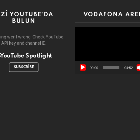
İZİ YOUTUBE'DA
VODAFONA ARE
BULUN
Video
oynatıcı
ing went wrong. Check YouTube
API key and channel ID.
YouTube Spotlight
SUBSCRIBE
00:00
04:52