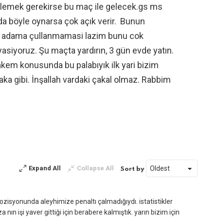
lemek gerekirse bu maç ile gelecek.gs ms
yda böyle oynarsa çok açık verir. Bunun
ibi adama çullanmamasi lazim bunu cok
yasiyoruz. Şu maçta yardırın, 3 gün evde yatın.
em konusunda bu palabıyık ilk yari bizim
aka gibi. İnşallah vardaki çakal olmaz. Rabbim
Expand All
Collapse All
Sort by
pozisyonunda aleyhimize penaltı çalmadığıydı. istatistikler
 işi yaver gittiği için berabere kalmıştık. yarın bizim için