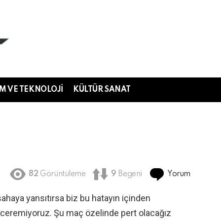
IM VE TEKNOLOJI
KÜLTÜR SANAT
Yorum
82
Görüntüleme
9
Begeni
sahaya yansıtırsa biz bu hatayın içinden
beceremiyoruz. Şu maç özelinde pert olacağız