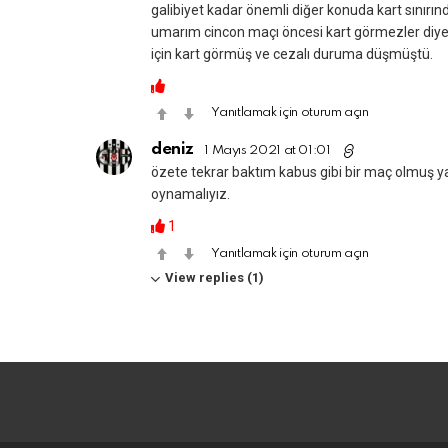
galibiyet kadar önemli diğer konuda kart sınırın
umarım cincon maçı öncesi kart görmezler diyec
için kart görmüş ve cezalı duruma düşmüştü.
Yanıtlamak için oturum açın
deniz
1 Mayıs 2021 at 01:01
özete tekrar baktım kabus gibi bir maç olmuş 
oynamalıyız.
1
Yanıtlamak için oturum açın
View replies (1)