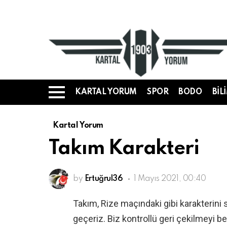
KARTAL YORUM
SPOR
BODO
BIL
Menü
Kartal Yorum
Takım Karakteri
by
Ertuğrul36
1 Mayıs 2021, 00:40
Takım, Rize maçındaki gibi karakterini 
geçeriz. Biz kontrollü geri çekilmeyi 