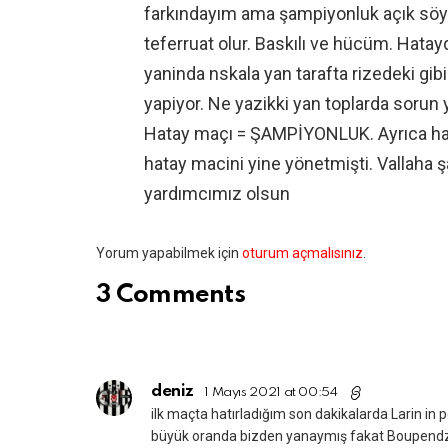
farkındayım ama şampiyonluk açık söy
teferruat olur. Baskılı ve hücüm. Hata
yaninda nskala yan tarafta rizedeki g
yapiyor. Ne yazikki yan toplarda sorun 
Hatay maçı = ŞAMPİYONLUK. Ayrıca hak
hatay macini yine yönetmişti. Vallaha ş
yardımcımız olsun
Bir
Yorum yapabilmek için
oturum açmalısınız
.
yanıt
3 Comments
yazın
deniz
1 Mayıs 2021 at 00:54
ilk maçta hatırladığım son dakikalarda Larin in 
büyük oranda bizden yanaymış fakat Boupendza nın