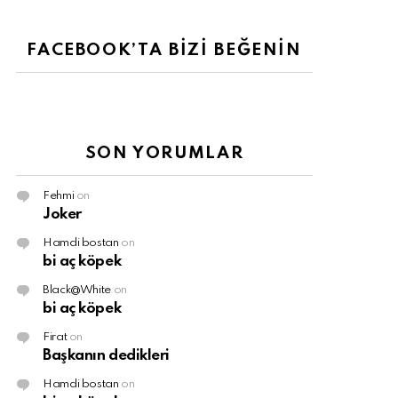
FACEBOOK’TA BİZİ BEĞENİN
SON YORUMLAR
Fehmi
on
Joker
Hamdi bostan
on
bi aç köpek
Black@White
on
bi aç köpek
Firat
on
Başkanın dedikleri
Hamdi bostan
on