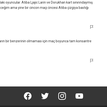
daki oyuncular. Atiba Ljajic Larin ve Dorukhan kart sınırındaymış
eğim ama yine bir cincon maçı öncesi Atiba çizgiya bastığı
yarın bir benzerinin olmaması için maç boyunca tam konsantre
facebook
twitter
instagram
youtube